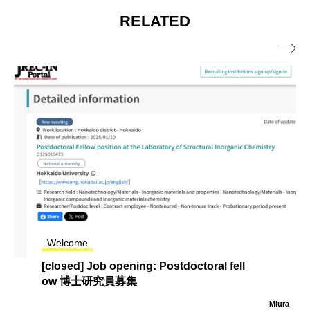
RELATED

Welcome
[closed] Job opening: Postdoctoral fell
ow 博士研究員募集
Miura